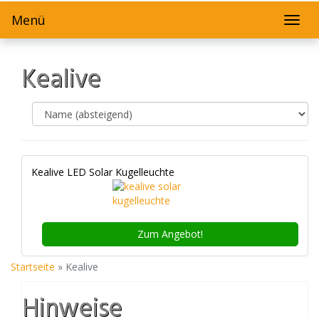
Skip
Menü
to
Toggl
main
navig
content
Kealive
Kealive LED Solar Kugelleuchte
Zum
Angebot!
Startseite
»
Kealive
Hinweise